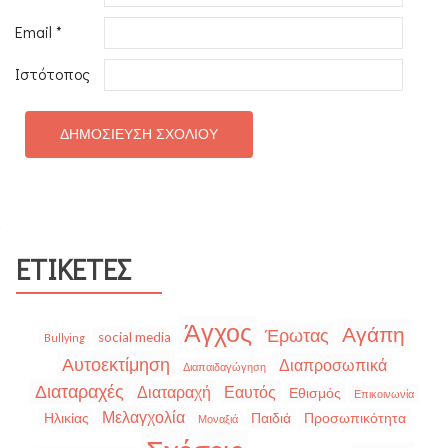
Email
*
Ιστότοπος
ΕΤΙΚΈΤΕΣ
Άγχος
Αγάπη
Έρωτας
social media
Bullying
Αυτοεκτίμηση
Διαπροσωπικά
Διαπαιδαγώγηση
Διαταραχές
Διαταραχή
Εαυτός
Εθισμός
Επικοινωνία
Μελαγχολία
Ηλικίας
Παιδιά
Προσωπικότητα
Μοναξιά