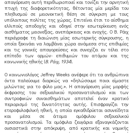
απαγόρευση αυτή περιθωριοποιεί και τονίζει την αρνητική
πτυχή της διαφορετικότητας, θέτοντας μία μερίδα του
πληθυσμού σε μειονεκτική θέση σε σύγκριση με τους
υπόλοιπους πολίτες της χώρας. Επιτείνει έτσι το αίσθημα
ελλιπούς αποδοχής και οδηγεί στην εσωτερίκευση ενός
αισθήματος μειονεξίας, ανεπάρκειας και ενοχής. Ο Β. Ράιχ
περιέγραφε τη διαιώνιση μίας εσωτερικής σύγκρουσης, η
οποία ξεκινάει να λαμβάνει χώρα ανάμεσα στις επιθυμίες
και τις γονικές απαγορεύσεις και συνεχίζει εν τέλει στο
επίπεδο των ορμών- επιθυμιών του ατόμου και της
κοινωνικής ηθικής (
Β. Ράιχ, 1934
).
Ο κοινωνιολόγος Jeffrey Weeks ανέφερε ότι τα ανθρώπινα
όντα παλεύουμε διαρκώς να «δηλώσουμε ποιοι είμαστε
μιλώντας για το φύλο μας.». Η απαγόρευση μίας μορφής
έκφρασης του σεξουαλικού προσανατολισμού και των
συντροφικών συναισθημάτων αποτελεί έναν κρατικό
περιορισμό της δυνατότητας αυτής. Επισφραγίζει την
ετεροφυλοφιλική ηθική, η οποία εγκαθιδρύεται ασυνείδητα
και μέσα σε άτομα ομόφυλου σεξουαλικού
προσανατολισμού. Τα ομόφυλα ζευγάρια εξαναγκάζονται
ουσιαστικά στην απόκρυψη, από κρατικής και νομικής