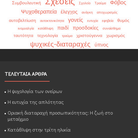
Σχέσεις
Φόβος
Συμβουλευτική
Σχολείο
Τραύμα
Ψυχοθεραπεία
έλεγχος
ανάγκη
αποχωρισμός
γονείς
αυτοβελτίωση
θυμός
αυτοκτονικότητα
ευτυχία
εφηβεία
παιδί
προσδοκίες
ινομυαλγία
κατάθλιψη
συναίσθημα
ταυτότητα
τεχνολογία
χριστούγεννα
χωρισμός
τραύμα
ψυχικές-διαταραχές
ύπνος
ΤΕΛΕΥΤΑΙΑ ΑΡΘΡΑ
Η ψυχολογία των ονείρων
Η ευτυχία της απλότητας
Οριακή διαταραχή προσωπικότητας: Η ζωή στο
μεταίχμιο
Κατάθλιψη στην τρίτη ηλικία