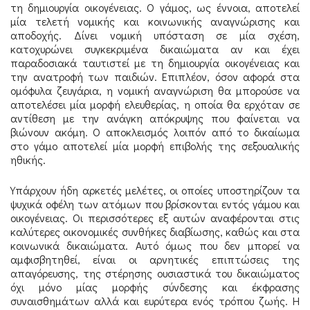
τη δημιουργία οικογένειας. Ο γάμος, ως έννοια, αποτελεί
μία τελετή νομικής και κοινωνικής αναγνώρισης και
αποδοχής. Δίνει νομική υπόσταση σε μία σχέση,
κατοχυρώνει συγκεκριμένα δικαιώματα αν και έχει
παραδοσιακά ταυτιστεί με τη δημιουργία οικογένειας και
την ανατροφή των παιδιών. Επιπλέον, όσον αφορά στα
ομόφυλα ζευγάρια, η νομική αναγνώριση θα μπορούσε να
αποτελέσει μία μορφή ελευθερίας, η οποία θα ερχόταν σε
αντίθεση με την ανάγκη απόκρυψης που φαίνεται να
βιώνουν ακόμη. Ο αποκλεισμός λοιπόν από το δικαίωμα
στο γάμο αποτελεί μία μορφή επιβολής της σεξουαλικής
ηθικής.
Υπάρχουν ήδη αρκετές μελέτες, οι οποίες υποστηρίζουν τα
ψυχικά οφέλη των ατόμων που βρίσκονται εντός γάμου και
οικογένειας. Οι περισσότερες εξ αυτών αναφέρονται στις
καλύτερες οικονομικές συνθήκες διαβίωσης, καθώς και στα
κοινωνικά δικαιώματα. Αυτό όμως που δεν μπορεί να
αμφισβητηθεί, είναι οι αρνητικές επιπτώσεις της
απαγόρευσης, της στέρησης ουσιαστικά του δικαιώματος
όχι μόνο μίας μορφής σύνδεσης και έκφρασης
συναισθημάτων αλλά και ευρύτερα ενός τρόπου ζωής. Η