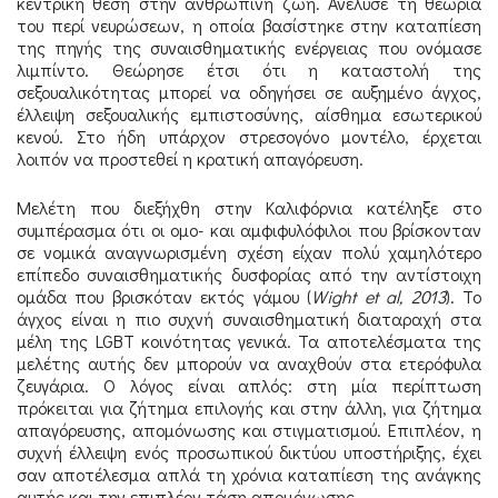
κεντρική θέση στην ανθρώπινη ζωή. Ανέλυσε τη θεωρία
του περί νευρώσεων, η οποία βασίστηκε στην καταπίεση
της πηγής της συναισθηματικής ενέργειας που ονόμασε
λιμπίντο. Θεώρησε έτσι ότι η καταστολή της
σεξουαλικότητας μπορεί να οδηγήσει σε αυξημένο άγχος,
έλλειψη σεξουαλικής εμπιστοσύνης, αίσθημα εσωτερικού
κενού. Στο ήδη υπάρχον στρεσογόνο μοντέλο, έρχεται
λοιπόν να προστεθεί η κρατική απαγόρευση.
Μελέτη που διεξήχθη στην Καλιφόρνια κατέληξε στο
συμπέρασμα ότι οι ομο- και αμφιφυλόφιλοι που βρίσκονταν
σε νομικά αναγνωρισμένη σχέση είχαν πολύ χαμηλότερο
επίπεδο συναισθηματικής δυσφορίας από την αντίστοιχη
ομάδα που βρισκόταν εκτός γάμου (
Wight et al, 2013
). Το
άγχος είναι η πιο συχνή συναισθηματική διαταραχή στα
μέλη της LGBT κοινότητας γενικά. Τα αποτελέσματα της
μελέτης αυτής δεν μπορούν να αναχθούν στα ετερόφυλα
ζευγάρια. Ο λόγος είναι απλός: στη μία περίπτωση
πρόκειται για ζήτημα επιλογής και στην άλλη, για ζήτημα
απαγόρευσης, απομόνωσης και στιγματισμού. Επιπλέον, η
συχνή έλλειψη ενός προσωπικού δικτύου υποστήριξης, έχει
σαν αποτέλεσμα απλά τη χρόνια καταπίεση της ανάγκης
αυτής και την επιπλέον τάση απομόνωσης.