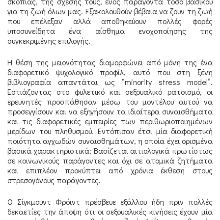
σκοπιάς, της σχέσης τους, ενός παράγοντα τόσο βασικού
για τη ζωή όλων μας. Εξακολουθούν βέβαια να ζουν τη ζωή
που επέλεξαν αλλά αποθηκεύουν πολλές φορές
υποσυνείδητα ένα αίσθημα ενοχοποίησης της
συγκεκριμένης επιλογής.
Η θέση της μειονότητας διαμορφώνει από μόνη της ένα
διαφορετικό ψυχολογικό προφίλ, αυτό που στη ξένη
βιβλιογραφία απαντάται ως “minority stress model”.
Εστιάζοντας στο φυλετικό και σεξουαλικό ρατσισμό, οι
ερευνητές προσπάθησαν μέσω του μοντέλου αυτού να
προσεγγίσουν και να εξηγήσουν τα ιδιαίτερα συναισθήματα
και τις διαφορετικές εμπειρίες των περιθωριοποιημένων
μερίδων του πληθυσμού. Εντόπισαν έτσι μία διαφορετική
ποιότητα αγχωδών συναισθημάτων, η οποία έχει ορισμένα
βασικά χαρακτηριστικά: Βασίζεται αιτιολογικά πρωτίστως
σε κοινωνικούς παράγοντες και όχι σε ατομικά ζητήματα
και επιπλέον προκύπτει από χρόνια έκθεση στους
στρεσογόνους παράγοντες.
Ο Σίγκμουντ Φρόιντ πρέσβευε εξάλλου ήδη πριν πολλές
δεκαετίες την άποψη ότι οι σεξουαλικές κινήσεις έχουν μία