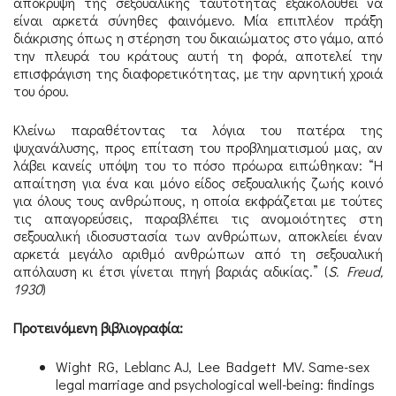
απόκρυψη της σεξουαλικής ταυτότητας εξακολουθεί να
είναι αρκετά σύνηθες φαινόμενο. Μία επιπλέον πράξη
διάκρισης όπως η στέρηση του δικαιώματος στο γάμο, από
την πλευρά του κράτους αυτή τη φορά, αποτελεί την
επισφράγιση της διαφορετικότητας, με την αρνητική χροιά
του όρου.
Κλείνω παραθέτοντας τα λόγια του πατέρα της
ψυχανάλυσης, προς επίταση του προβληματισμού μας, αν
λάβει κανείς υπόψη του το πόσο πρόωρα ειπώθηκαν: “Η
απαίτηση για ένα και μόνο είδος σεξουαλικής ζωής κοινό
για όλους τους ανθρώπους, η οποία εκφράζεται με τούτες
τις απαγορεύσεις, παραβλέπει τις ανομοιότητες στη
σεξουαλική ιδιοσυστασία των ανθρώπων, αποκλείει έναν
αρκετά μεγάλο αριθμό ανθρώπων από τη σεξουαλική
απόλαυση κι έτσι γίνεται πηγή βαριάς αδικίας.” (
S. Freud,
1930
)
Προτεινόμενη βιβλιογραφία:
Wight RG, Leblanc AJ, Lee Badgett MV. Same-sex
legal marriage and psychological well-being: findings