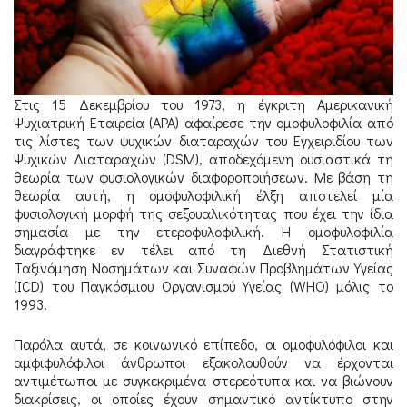
Στις 15 Δεκεμβρίου του 1973, η έγκριτη Αμερικανική
Ψυχιατρική Εταιρεία (APA) αφαίρεσε την ομοφυλοφιλία από
τις λίστες των ψυχικών διαταραχών του Εγχειριδίου των
Ψυχικών Διαταραχών (DSM), αποδεχόμενη ουσιαστικά τη
θεωρία των φυσιολογικών διαφοροποιήσεων. Με βάση τη
θεωρία αυτή, η ομοφυλοφιλική έλξη αποτελεί μία
φυσιολογική μορφή της σεξουαλικότητας που έχει την ίδια
σημασία με την ετεροφυλοφιλική. Η ομοφυλοφιλία
διαγράφτηκε εν τέλει από τη Διεθνή Στατιστική
Ταξινόμηση Νοσημάτων και Συναφών Προβλημάτων Υγείας
(ICD) του Παγκόσμιου Οργανισμού Υγείας (WHO) μόλις το
1993.
Παρόλα αυτά, σε κοινωνικό επίπεδο, οι ομοφυλόφιλοι και
αμφιφυλόφιλοι άνθρωποι εξακολουθούν να έρχονται
αντιμέτωποι με συγκεκριμένα στερεότυπα και να βιώνουν
διακρίσεις, οι οποίες έχουν σημαντικό αντίκτυπο στην