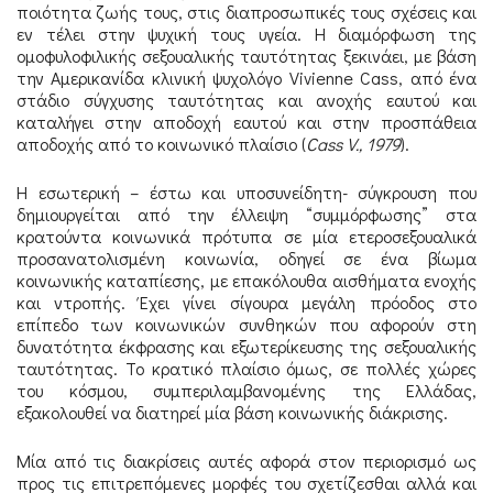
ποιότητα ζωής τους, στις διαπροσωπικές τους σχέσεις και
εν τέλει στην ψυχική τους υγεία. Η διαμόρφωση της
ομοφυλοφιλικής σεξουαλικής ταυτότητας ξεκινάει, με βάση
την Αμερικανίδα κλινική ψυχολόγο Vivienne Cass, από ένα
στάδιο σύγχυσης ταυτότητας και ανοχής εαυτού και
καταλήγει στην αποδοχή εαυτού και στην προσπάθεια
αποδοχής από το κοινωνικό πλαίσιο (
Cass V., 1979
).
Η εσωτερική – έστω και υποσυνείδητη- σύγκρουση που
δημιουργείται από την έλλειψη “συμμόρφωσης” στα
κρατούντα κοινωνικά πρότυπα σε μία ετεροσεξουαλικά
προσανατολισμένη κοινωνία, οδηγεί σε ένα βίωμα
κοινωνικής καταπίεσης, με επακόλουθα αισθήματα ενοχής
και ντροπής. Έχει γίνει σίγουρα μεγάλη πρόοδος στο
επίπεδο των κοινωνικών συνθηκών που αφορούν στη
δυνατότητα έκφρασης και εξωτερίκευσης της σεξουαλικής
ταυτότητας. Το κρατικό πλαίσιο όμως, σε πολλές χώρες
του κόσμου, συμπεριλαμβανομένης της Ελλάδας,
εξακολουθεί να διατηρεί μία βάση κοινωνικής διάκρισης.
Μία από τις διακρίσεις αυτές αφορά στον περιορισμό ως
προς τις επιτρεπόμενες μορφές του σχετίζεσθαι αλλά και