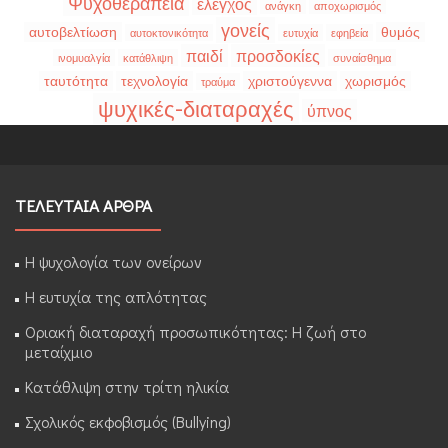
Ψυχοθεραπεία
έλεγχος
ανάγκη
αποχωρισμός
γονείς
αυτοβελτίωση
θυμός
αυτοκτονικότητα
ευτυχία
εφηβεία
παιδί
προσδοκίες
ινομυαλγία
κατάθλιψη
συναίσθημα
ταυτότητα
τεχνολογία
χριστούγεννα
χωρισμός
τραύμα
ψυχικές-διαταραχές
ύπνος
ΤΕΛΕΥΤΑΙΑ ΑΡΘΡΑ
Η ψυχολογία των ονείρων
Η ευτυχία της απλότητας
Οριακή διαταραχή προσωπικότητας: Η ζωή στο
μεταίχμιο
Κατάθλιψη στην τρίτη ηλικία
Σχολικός εκφοβισμός (Bullying)