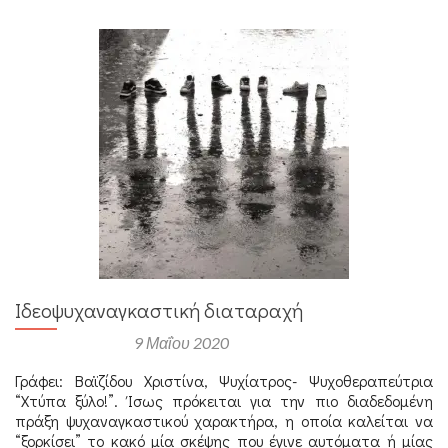
φόβου
Ιδεοψυχαναγκαστική διαταραχή
Αναρτήθηκε στις
9 Μαΐου 2020
Γράφει: Βαϊζίδου Χριστίνα, Ψυχίατρος- Ψυχοθεραπεύτρια
“Χτύπα ξύλο!”. Ίσως πρόκειται για την πιο διαδεδομένη
πράξη ψυχαναγκαστικού χαρακτήρα, η οποία καλείται να
“ξορκίσει” το κακό μία σκέψης που έγινε αυτόματα ή μίας