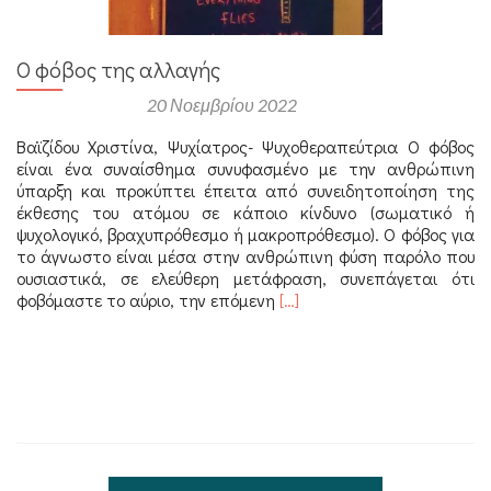
Ο φόβος της αλλαγής
Αναρτήθηκε στις
20 Νοεμβρίου 2022
Βαϊζίδου Χριστίνα, Ψυχίατρος- Ψυχοθεραπεύτρια Ο φόβος
είναι ένα συναίσθημα συνυφασμένο με την ανθρώπινη
ύπαρξη και προκύπτει έπειτα από συνειδητοποίηση της
έκθεσης του ατόμου σε κάποιο κίνδυνο (σωματικό ή
ψυχολογικό, βραχυπρόθεσμο ή μακροπρόθεσμο). Ο φόβος για
το άγνωστο είναι μέσα στην ανθρώπινη φύση παρόλο που
ουσιαστικά, σε ελεύθερη μετάφραση, συνεπάγεται ότι
Διαβάστε
φοβόμαστε το αύριο, την επόμενη
[…]
περισσότερα
για
Ο
φόβος
της
αλλαγής