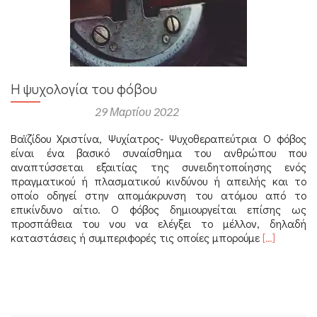
Η ψυχολογία του φόβου
Αναρτήθηκε στις
29 Μαρτίου 2022
Βαϊζίδου Χριστίνα, Ψυχίατρος- Ψυχοθεραπεύτρια Ο φόβος
είναι ένα βασικό συναίσθημα του ανθρώπου που
αναπτύσσεται εξαιτίας της συνειδητοποίησης ενός
πραγματικού ή πλασματικού κινδύνου ή απειλής και το
οποίο οδηγεί στην απομάκρυνση του ατόμου από το
επικίνδυνο αίτιο. Ο φόβος δημιουργείται επίσης ως
προσπάθεια του νου να ελέγξει το μέλλον, δηλαδή
Διαβάστε
καταστάσεις ή συμπεριφορές τις οποίες μπορούμε
[…]
περισσότε
για
Η
ψυχολογία
του