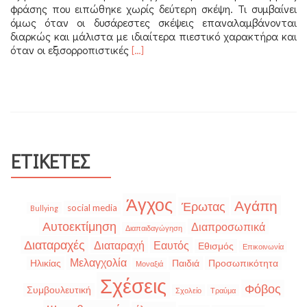
φράσης που ειπώθηκε χωρίς δεύτερη σκέψη. Τι συμβαίνει
όμως όταν οι δυσάρεστες σκέψεις επαναλαμβάνονται
διαρκώς και μάλιστα με ιδιαίτερα πιεστικό χαρακτήρα και
Διαβάστε
όταν οι εξισορροπιστικές
[…]
περισσότερα
για
Ιδεοψυχαναγκαστική
διαταραχή
ΕΤΙΚΈΤΕΣ
Άγχος
Αγάπη
Έρωτας
social media
Bullying
Αυτοεκτίμηση
Διαπροσωπικά
Διαπαιδαγώγηση
Διαταραχές
Διαταραχή
Εαυτός
Εθισμός
Επικοινωνία
Μελαγχολία
Ηλικίας
Παιδιά
Προσωπικότητα
Μοναξιά
Σχέσεις
Φόβος
Συμβουλευτική
Σχολείο
Τραύμα