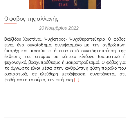
Ο φόβος της αλλαγής
Αναρτήθηκε στις
20 Νοεμβρίου 2022
Βαϊζίδου Χριστίνα, Ψυχίατρος- Ψυχοθεραπεύτρια Ο φόβος
είναι ένα συναίσθημα συνυφασμένο με την ανθρώπινη
ύπαρξη και προκύπτει έπειτα από συνειδητοποίηση της
έκθεσης του ατόμου σε κάποιο κίνδυνο (σωματικό ή
ψυχολογικό, βραχυπρόθεσμο ή μακροπρόθεσμο). Ο φόβος για
το άγνωστο είναι μέσα στην ανθρώπινη φύση παρόλο που
ουσιαστικά, σε ελεύθερη μετάφραση, συνεπάγεται ότι
Διαβάστε
φοβόμαστε το αύριο, την επόμενη
[…]
περισσότερα
για
Ο
φόβος
της
αλλαγής