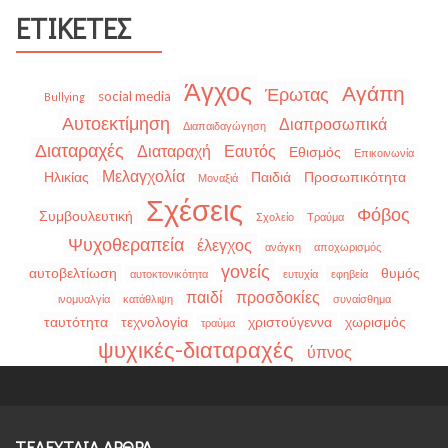
ΕΤΙΚΈΤΕΣ
Άγχος
Αγάπη
Έρωτας
social media
Bullying
Αυτοεκτίμηση
Διαπροσωπικά
Διαπαιδαγώγηση
Διαταραχές
Διαταραχή
Εαυτός
Εθισμός
Επικοινωνία
Μελαγχολία
Ηλικίας
Παιδιά
Προσωπικότητα
Μοναξιά
Σχέσεις
Φόβος
Συμβουλευτική
Σχολείο
Τραύμα
Ψυχοθεραπεία
έλεγχος
ανάγκη
αποχωρισμός
γονείς
αυτοβελτίωση
θυμός
αυτοκτονικότητα
ευτυχία
εφηβεία
παιδί
προσδοκίες
ινομυαλγία
κατάθλιψη
συναίσθημα
ταυτότητα
τεχνολογία
χριστούγεννα
χωρισμός
τραύμα
ψυχικές-διαταραχές
ύπνος
ΤΕΛΕΥΤΑΙΑ ΑΡΘΡΑ