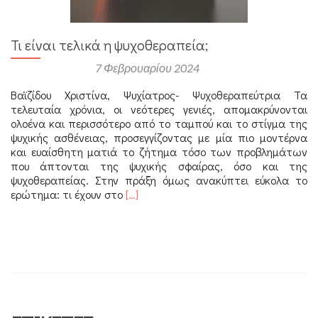
Τι είναι τελικά η ψυχοθεραπεία;
Αναρτήθηκε στις
7 Φεβρουαρίου 2024
Βαϊζίδου Χριστίνα, Ψυχίατρος- Ψυχοθεραπεύτρια Τα
τελευταία χρόνια, οι νεότερες γενιές, απομακρύνονται
ολοένα και περισσότερο από το ταμπού και το στίγμα της
ψυχικής ασθένειας, προσεγγίζοντας με μία πιο μοντέρνα
και ευαίσθητη ματιά το ζήτημα τόσο των προβλημάτων
που άπτονται της ψυχικής σφαίρας, όσο και της
ψυχοθεραπείας. Στην πράξη όμως ανακύπτει εύκολα το
Διαβάστε
ερώτημα: τι έχουν στο
[…]
περισσότερα
για
Τι
είναι
τελικά
η
ψυχοθεραπεία;