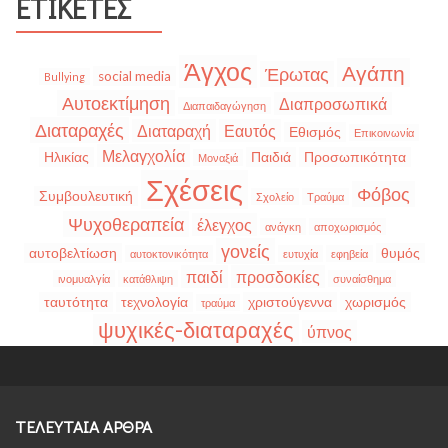
ΕΤΙΚΈΤΕΣ
Άγχος
Αγάπη
Έρωτας
social media
Bullying
Αυτοεκτίμηση
Διαπροσωπικά
Διαπαιδαγώγηση
Διαταραχές
Διαταραχή
Εαυτός
Εθισμός
Επικοινωνία
Μελαγχολία
Ηλικίας
Παιδιά
Προσωπικότητα
Μοναξιά
Σχέσεις
Φόβος
Συμβουλευτική
Σχολείο
Τραύμα
Ψυχοθεραπεία
έλεγχος
ανάγκη
αποχωρισμός
γονείς
αυτοβελτίωση
θυμός
αυτοκτονικότητα
ευτυχία
εφηβεία
παιδί
προσδοκίες
ινομυαλγία
κατάθλιψη
συναίσθημα
ταυτότητα
τεχνολογία
χριστούγεννα
χωρισμός
τραύμα
ψυχικές-διαταραχές
ύπνος
ΤΕΛΕΥΤΑΙΑ ΑΡΘΡΑ