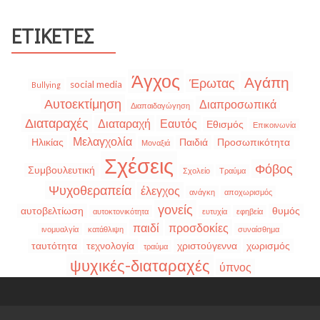
ΕΤΙΚΈΤΕΣ
Άγχος
Αγάπη
Έρωτας
social media
Bullying
Αυτοεκτίμηση
Διαπροσωπικά
Διαπαιδαγώγηση
Διαταραχές
Διαταραχή
Εαυτός
Εθισμός
Επικοινωνία
Μελαγχολία
Ηλικίας
Παιδιά
Προσωπικότητα
Μοναξιά
Σχέσεις
Φόβος
Συμβουλευτική
Σχολείο
Τραύμα
Ψυχοθεραπεία
έλεγχος
ανάγκη
αποχωρισμός
γονείς
αυτοβελτίωση
θυμός
αυτοκτονικότητα
ευτυχία
εφηβεία
παιδί
προσδοκίες
ινομυαλγία
κατάθλιψη
συναίσθημα
ταυτότητα
τεχνολογία
χριστούγεννα
χωρισμός
τραύμα
ψυχικές-διαταραχές
ύπνος