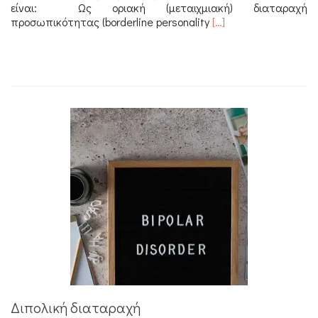
είναι: Ως οριακή (μεταιχμιακή) διαταραχή
Διαβάστε
προσωπικότητας (borderline personality
[…]
περισσότερα
για
Διαταραχές
προσωπικότητας
Διπολική διαταραχή