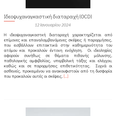
Ιδεοψυχαναγκαστική διαταραχή (OCD)
Αναρτήθηκε στις
12 Ιανουαρίου 2024
Η ιδεοψυχαναγκαστκή διαταραχή χαρακτηρίζεται από
επίμονες και επαναλαμβανόμενες σκέψεις ή παρορμήσεις,
που εισβάλλουν επιτακτικά στην καθημερινότητα του
ατόμου και προκαλούν έντονη ενόχληση. Οι ιδεοληψίες
αφορούν συνήθως σε θέματα πιθανής μόλυνσης,
παθολογικής αμφιβολίας, υπερβολική τάξης και ελέγχου,
καθώς και σε παρορμήσεις επιθετικότητας. Συχνά οι
ασθενείς, προκειμένου να ανακουφιστούν από τη δυσφορία
Διαβάστε
που προκαλούν αυτές οι σκέψεις,
[…]
περισσότερα
για
Ιδεοψυχαναγκαστική
διαταραχή
(OCD)