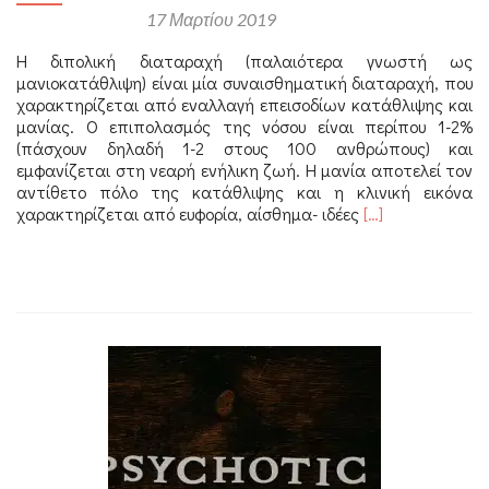
Αναρτήθηκε στις
17 Μαρτίου 2019
Η διπολική διαταραχή (παλαιότερα γνωστή ως
μανιοκατάθλιψη) είναι μία συναισθηματική διαταραχή, που
χαρακτηρίζεται από εναλλαγή επεισοδίων κατάθλιψης και
μανίας. Ο επιπολασμός της νόσου είναι περίπου 1-2%
(πάσχουν δηλαδή 1-2 στους 100 ανθρώπους) και
εμφανίζεται στη νεαρή ενήλικη ζωή. Η μανία αποτελεί τον
αντίθετο πόλο της κατάθλιψης και η κλινική εικόνα
Διαβάστε
χαρακτηρίζεται από ευφορία, αίσθημα- ιδέες
[…]
περισσότερα
για
Διπολική
διαταραχή