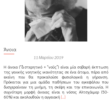
Άνοια
Αναρτήθηκε στις
11 Μαρτίου 2019
Η άνοια (“ἀ” στερητικό + “νοῦς”) είναι μία σοβαρή έκπτωση
της γενικής νοητικής ικανότητας σε ένα άτομο, πέρα από
εκείνη που θα προκαλούσε φυσιολογικά η γήρανση.
Πρόκειται για μια ομάδα παθήσεων του εγκεφάλου που
δυσχεραίνουν τη μνήμη, τη σκέψη και την επικοινωνία. Η
συχνότερη μορφή άνοιας είναι η νόσος Αλτσχάιμερ (50-
Διαβάστε
60%) και ακολουθούν η αγγειακή
[…]
περισσότερα
για
Άνοια