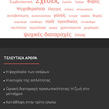
Σχέσεις
Φόβος
Συμβουλευτική
Σχολείο
Τραύμα
Ψυχοθεραπεία
έλεγχος
ανάγκη
αποχωρισμός
γονείς
αυτοβελτίωση
θυμός
αυτοκτονικότητα
ευτυχία
εφηβεία
παιδί
προσδοκίες
ινομυαλγία
κατάθλιψη
συναίσθημα
ταυτότητα
τεχνολογία
χριστούγεννα
χωρισμός
τραύμα
ψυχικές-διαταραχές
ύπνος
ΤΕΛΕΥΤΑΙΑ ΑΡΘΡΑ
Η ψυχολογία των ονείρων
Η ευτυχία της απλότητας
Οριακή διαταραχή προσωπικότητας: Η ζωή στο
μεταίχμιο
Κατάθλιψη στην τρίτη ηλικία