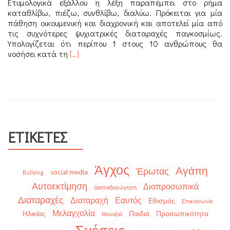
Ετυμολογικά εξάλλου η λέξη παραπέμπει στο ρήμα
καταθλίβω, πιέζω, συνθλίβω, διαλύω. Πρόκειται για μία
πάθηση οικουμενική και διαχρονική και αποτελεί μία από
τις συχνότερες ψυχιατρικές διαταραχές παγκοσμίως.
Υπολογίζεται ότι περίπου 1 στους 10 ανθρώπους θα
Διαβάστε
νοσήσει κατά τη
[…]
περισσότερα
για
Κατάθλιψη
ΕΤΙΚΈΤΕΣ
Άγχος
Αγάπη
Έρωτας
social media
Bullying
Αυτοεκτίμηση
Διαπροσωπικά
Διαπαιδαγώγηση
Διαταραχές
Διαταραχή
Εαυτός
Εθισμός
Επικοινωνία
Μελαγχολία
Ηλικίας
Παιδιά
Προσωπικότητα
Μοναξιά