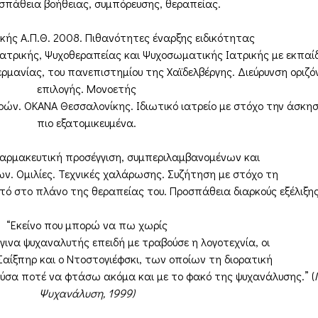
σπάθεια βοήθειας, συμπόρευσης, θεραπείας.
κής Α.Π.Θ. 2008. Πιθανότητες έναρξης ειδικότητας
ιατρικής, Ψυχοθεραπείας και Ψυχοσωματικής Ιατρικής με εκπαί
ερμανίας, του πανεπιστημίου της Χαϊδελβέργης. Διεύρυνση οριζ
επιλογής. Μονοετής
ερρών. ΟΚΑΝΑ Θεσσαλονίκης. Ιδιωτικό ιατρείο με στόχο την άσκησ
πιο εξατομικευμένα.
αρμακευτική προσέγγιση, συμπεριλαμβανομένων και
. Ομιλίες. Τεχνικές χαλάρωσης. Συζήτηση με στόχο τη
ό στο πλάνο της θεραπείας του. Προσπάθεια διαρκούς εξέλιξης.
“Εκείνο που μπορώ να πω χωρίς
 έγινα ψυχαναλυτής επειδή με τραβούσε η λογοτεχνία, οι
 Σαίξπηρ και ο Ντοστογιέφσκι, των οποίων τη διορατική
ύσα ποτέ να φτάσω ακόμα και με το φακό της ψυχανάλυσης.” (
Ψυχανάλυση, 1999)