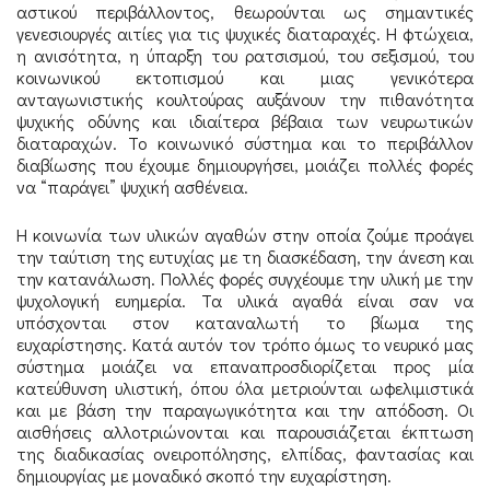
αστικού περιβάλλοντος, θεωρούνται ως σημαντικές
γενεσιουργές αιτίες για τις ψυχικές διαταραχές. Η φτώχεια,
η ανισότητα, η ύπαρξη του ρατσισμού, του σεξισμού, του
κοινωνικού εκτοπισμού και μιας γενικότερα
ανταγωνιστικής κουλτούρας αυξάνουν την πιθανότητα
ψυχικής οδύνης και ιδιαίτερα βέβαια των νευρωτικών
διαταραχών. Το κοινωνικό σύστημα και το περιβάλλον
διαβίωσης που έχουμε δημιουργήσει, μοιάζει πολλές φορές
να “παράγει” ψυχική ασθένεια.
Η κοινωνία των υλικών αγαθών στην οποία ζούμε προάγει
την ταύτιση της ευτυχίας με τη διασκέδαση, την άνεση και
την κατανάλωση. Πολλές φορές συγχέουμε την υλική με την
ψυχολογική ευημερία. Τα υλικά αγαθά είναι σαν να
υπόσχονται στον καταναλωτή το βίωμα της
ευχαρίστησης. Κατά αυτόν τον τρόπο όμως το νευρικό μας
σύστημα μοιάζει να επαναπροσδιορίζεται προς μία
κατεύθυνση υλιστική, όπου όλα μετριούνται ωφελιμιστικά
και με βάση την παραγωγικότητα και την απόδοση. Οι
αισθήσεις αλλοτριώνονται και παρουσιάζεται έκπτωση
της διαδικασίας ονειροπόλησης, ελπίδας, φαντασίας και
δημιουργίας με μοναδικό σκοπό την ευχαρίστηση.