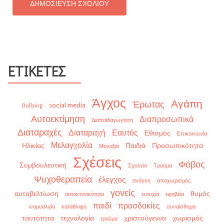
ΕΤΙΚΈΤΕΣ
Άγχος
Αγάπη
Έρωτας
social media
Bullying
Αυτοεκτίμηση
Διαπροσωπικά
Διαπαιδαγώγηση
Διαταραχές
Διαταραχή
Εαυτός
Εθισμός
Επικοινωνία
Μελαγχολία
Ηλικίας
Παιδιά
Προσωπικότητα
Μοναξιά
Σχέσεις
Φόβος
Συμβουλευτική
Σχολείο
Τραύμα
Ψυχοθεραπεία
έλεγχος
ανάγκη
αποχωρισμός
γονείς
αυτοβελτίωση
θυμός
αυτοκτονικότητα
ευτυχία
εφηβεία
παιδί
προσδοκίες
ινομυαλγία
κατάθλιψη
συναίσθημα
ταυτότητα
τεχνολογία
χριστούγεννα
χωρισμός
τραύμα