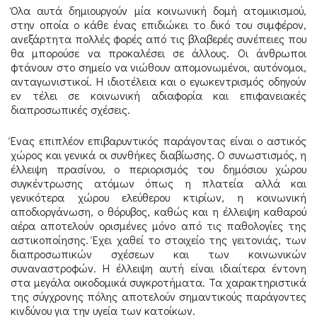
Όλα αυτά δημιουργούν μία κοινωνική δομή ατομικισμού,
στην οποία ο κάθε ένας επιδιώκει το δικό του συμφέρον,
ανεξάρτητα πολλές φορές από τις βλαβερές συνέπειες που
θα μπορούσε να προκαλέσει σε άλλους. Οι άνθρωποι
φτάνουν στο σημείο να νιώθουν απομονωμένοι, αυτόνομοι,
ανταγωνιστικοί. Η ιδιοτέλεια και ο εγωκεντρισμός οδηγούν
εν τέλει σε κοινωνική αδιαφορία και επιφανειακές
διαπροσωπικές σχέσεις.
Ένας επιπλέον επιβαρυντικός παράγοντας είναι ο αστικός
χώρος και γενικά οι συνθήκες διαβίωσης. Ο συνωστισμός, η
έλλειψη πρασίνου, ο περιορισμός του δημόσιου χώρου
συγκέντρωσης ατόμων όπως η πλατεία αλλά και
γενικότερα χώρου ελεύθερου κτιρίων, η κοινωνική
αποδιοργάνωση, ο θόρυβος, καθώς και η έλλειψη καθαρού
αέρα αποτελούν ορισμένες μόνο από τις παθολογίες της
αστικοποίησης. Έχει χαθεί το στοιχείο της γειτονιάς, των
διαπροσωπικών σχέσεων και των κοινωνικών
συναναστροφών. Η έλλειψη αυτή είναι ιδιαίτερα έντονη
στα μεγάλα οικοδομικά συγκροτήματα. Τα χαρακτηριστικά
της σύγχρονης πόλης αποτελούν σημαντικούς παράγοντες
κινδύνου για την υγεία των κατοίκων.