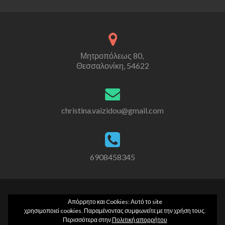
Μητροπόλεως 80,
Θεσσαλονίκη, 54622
christina.vaizidou@gmail.com
6908458345
Σύνδεσμος
Σύνδεσμος
Απόρρητο και Coοkies: Αυτό το site
Facebook
Instagram
χρησιμοποιεί cookies. Παραμένοντας συμφωνείτε με την χρήση τους.
Περισσότερα στην
Πολιτική απορρήτου