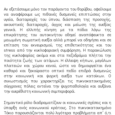
Αν εξετάσουμε μόνο τον παράγοντα του θορύβου, οφείλουμε
να αναφέρουμε ως πιθανές δυσμενείς επιπτώσεις στην
υγεία, διαταραχές του ύπνου, διάσπαση της προσοχής,
ακουστικές διαταραχές, άγχος και μείωση της ευεξίας
γενικά. Η ελλιπής κίνηση με τα πόδια λόγω της
επικράτησης του αυτοκινήτου οδηγεί αναπόφευκτα σε
μειωμένη σωματική ευεξία αλλά μπορεί να οδηγήσει και σε
επίταση του εκνευρισμού, της επιθετικότητας και του
stress από την κυκλοφοριακή συμφόρηση. Η παρακώλυση
της κυκλοφορίας ακόμα και στα πεζοδρόμια πλήττει την
ποιότητα ζωής των ατόμων. Η έλλειψη κήπων, μεγάλων
πλατειών και χώρου κενού, ώστε να δημιουργείται ένα
καθαρό και ξεκούραστο οπτικό πεδίο επιδρά δυσμενώς
στην κοινωνική και ψυχική ευεξία των κατοίκων. Ο
συνωστισμός που χαρακτηρίζει τις πυκνοκατοικημένες
σύγχρονες πόλεις εντείνει την ψυχοπαθολογία και αυξάνει
την ευερέθιστη κοινωνική συμπεριφορά.
Σημαντικό ρόλο διαδραματίζουν οι κοινωνικές σχέσεις και η
ύπαρξη ενός κοινωνικού κράτους. Στο πυκνοκατοικημένο
Τόκιο παρουσιάζονται πολύ λιγότερα προβλήματα απ’ ό,τι