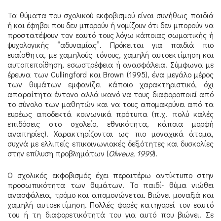
Τα θύματα του σχολικού εκφοβισμού είναι συνήθως παιδιά
ή και έφηβοι που δεν μπορούν ή νομίζουν ότι δεν μπορούν να
προστατέψουν τον εαυτό τους λόγω κάποιας σωματικής ή
ψυχολογικής “αδυναμίας”. Πρόκειται για παιδιά πιο
ευαίσθητα, με χαμηλούς τόνους, χαμηλή αυτοεκτίμηση και
αυτοπεποίθηση, εσωστρέφεια ή ανασφάλεια. Σύμφωνα με
έρευνα των Cullingford και Brown (1995), ένα μεγάλο μέρος
των θυμάτων εμφανίζει κάποιο χαρακτηριστικό, όχι
απαραίτητα έντονο αλλά ικανό να τους διαφοροποιεί από
το σύνολο των μαθητών και να τους απομακρύνει από τα
ευρέως αποδεκτά κοινωνικά πρότυπα (π.χ. πολύ καλές
επιδόσεις στο σχολείο, εθνικότητα, κάποια μορφή
αναπηρίες). Χαρακτηρίζονται ως πιο μοναχικά άτομα,
συχνά με ελλιπείς επικοινωνιακές δεξιότητες και δυσκολίες
στην επίλυση προβλημάτων (
Olweus, 1999
).
Ο σχολικός εκφοβισμός έχει περαιτέρω αντίκτυπο στην
προσωπικότητα των θυμάτων. Το παιδί- θύμα νιώθει
ανασφάλεια, τρόμο και απομονώνεται. Βιώνει μοναξιά και
χαμηλή αυτοεκτίμηση. Πολλές φορές κατηγορεί τον εαυτό
του ή τη διαφορετικότητά του για αυτό που βιώνει. Σε