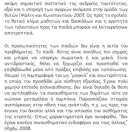
ακόμη σημαντικό συστατικό της ανδρικής ταυτότητας,
εξού και η υπεροχή των αγοριών ανάμεσα στην ομάδα των
θυτών (
Ψάλτη και Κωνσταντίνου 2007
). Ως προς το σχολείο,
το θετικό κλίμα μαθητών και δασκάλων και η εγγύτητα
των τελευταίων προς τα παιδιά μπορούν να λειτουργήσουν
αποτρεπτικά.
Οι προσωπικότητες των παιδιών δεν είναι η αιτία του
προβλήματος. Το παιδί- θύτης είναι συνήθως πιο ισχυρός
και μπορεί να υπερέχει σωματικά ή και μυϊκά. Είναι
αντιδραστικός, θέλει να ξεχωρίζει και προσπαθεί να
επιβεβαιωθεί μέσα από πράξεις επιβολής και ταπείνωσης.
Θεωρεί τη συμπεριφορά του ως “μαγκιά” και ανωτερότητα,
η οποία του προσδίδει μία αίσθηση εξουσίας. Έχουν πολύ
χαμηλό επίπεδο ενσυναίσθησης, δεν είναι δηλαδή δε θέση
να αντιληφθούν τα συναισθήματα των θυμάτων ούτε να
νιώσουν μεταμέλεια ή συμπόνια. Παρουσιάζουν στοιχεία
ανεπάρκειας στην ηθική τους ανάπτυξη, π.χ. ως προς την
έννοια του δικαίου αλλά και την απουσία του αισθήματος
της ντροπής. Όπως χαρακτηριστικά έχει αναφερθεί, “δεν
έχουν κανένα συναισθηματικό ενδιαφέρον για τους άλλους”
(
Rigby, 2008
).