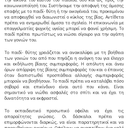
κοινωνικοποίησή του. Συστήνουμε την αποφυγή της άμεσης
επαφής με το παιδί- θύτη ή την οικογένειά του, προκειμένου
να αποφευχθεί να διαιωνιστεί ο κύκλος της βίας. Αντίθετα
πρέπει να ενημερωθεί άμεσα το σχολείο. Η επικοινωνία με
επαγγελματίες ψυχικής υγείας μπορεί να φανεί χρήσιμη. Το
παιδί πρέπει πρωτίστως να νιώσει σίγουρο για την αγάπη
των γονιών του.
Το παιδί- θύτης χρειάζεται να ανακαλύψει με τη βοήθεια
των γονιών του από που πηγάζει η ανάγκη του για έλεγχο
και εκδήλωση βίαιης συμπεριφοράς. Η απόλυτη και άνευ
όρων απόρριψη της βίαιης συμπεριφοράς του και ο έπαινος
όταν διαπιστωθεί προσπάθεια αλλαγής συμπεριφοράς
μπορούν να βοηθήσουν. Το παιδί πρέπει να καταλάβει πόσο
σοβαρό και επικίνδυνο είναι αυτό που κάνει. Είναι
σημαντικό να νιώθει ασφαλές στο σπίτι και να έχει τη
δυνατότητα να εκφραστεί.
Το εκπαιδευτικό προσωπικό οφείλει να έχει τις
απαραίτητες γνώσεις. Οι δάσκαλοι πρέπει να
επιμορφώνονται διαρκώς, να είναι παρατηρητικοί και να
παρεμβαίνουν εγκαίρως. Οφείλουν να αναπτύξουν ένα καλό