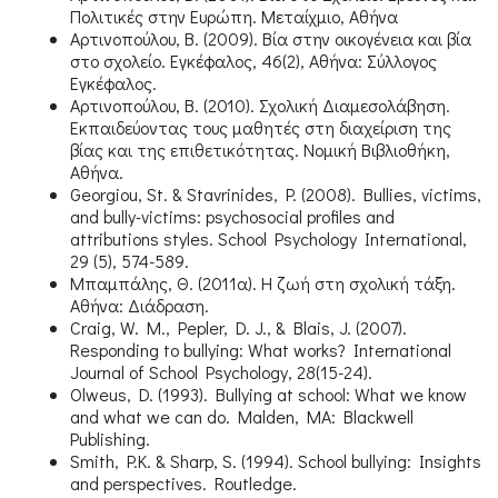
Πολιτικές στην Ευρώπη. Μεταίχμιο, Αθήνα
Αρτινοπούλου, Β. (2009). Βία στην οικογένεια και βία
στο σχολείο. Εγκέφαλος, 46(2), Αθήνα: Σύλλογος
Εγκέφαλος.
Αρτινοπούλου, Β. (2010). Σχολική Διαμεσολάβηση.
Εκπαιδεύοντας τους μαθητές στη διαχείριση της
βίας και της επιθετικότητας. Νομική Βιβλιοθήκη,
Αθήνα.
Georgiou, St. & Stavrinides, P. (2008). Bullies, victims,
and bully-victims: psychosocial profiles and
attributions styles. School Psychology International,
29 (5), 574-589.
Μπαμπάλης, Θ. (2011α). Η ζωή στη σχολική τάξη.
Αθήνα: Διάδραση.
Craig, W. M., Pepler, D. J., & Blais, J. (2007).
Responding to bullying: What works? International
Journal of School Psychology, 28(15-24).
Olweus, D. (1993). Bullying at school: What we know
and what we can do. Malden, MA: Blackwell
Publishing.
Smith, P.K. & Sharp, S. (1994). School bullying: Insights
and perspectives. Routledge.