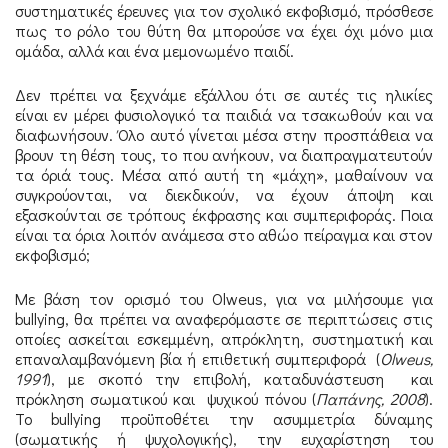
συστηματικές έρευνες για τον σχολικό εκφοβισμό, πρόσθεσε
πως το ρόλο του θύτη θα μπορούσε να έχει όχι μόνο μια
ομάδα, αλλά και ένα μεμονωμένο παιδί.
Δεν πρέπει να ξεχνάμε εξάλλου ότι σε αυτές τις ηλικίες
είναι εν μέρει φυσιολογικό τα παιδιά να τσακωθούν και να
διαφωνήσουν. Όλο αυτό γίνεται μέσα στην προσπάθεια να
βρουν τη θέση τους, το που ανήκουν, να διαπραγματευτούν
τα όριά τους. Μέσα από αυτή τη «μάχη», μαθαίνουν να
συγκρούονται, να διεκδικούν, να έχουν άποψη και
εξασκούνται σε τρόπους έκφρασης και συμπεριφοράς. Ποια
είναι τα όρια λοιπόν ανάμεσα στο αθώο πείραγμα και στον
εκφοβισμό;
Με βάση τον ορισμό του Olweus, για να μιλήσουμε για
bullying, θα πρέπει να αναφερόμαστε σε περιπτώσεις στις
οποίες ασκείται εσκεμμένη, απρόκλητη, συστηματική και
επαναλαμβανόμενη βία ή επιθετική συμπεριφορά (
Olweus,
1991
), με σκοπό την επιβολή, καταδυνάστευση και
πρόκληση σωματικού και ψυχικού πόνου (
Παπάνης, 2008
).
Το bullying προϋποθέτει την ασυμμετρία δύναμης
(σωματικής ή ψυχολογικής), την ευχαρίστηση του