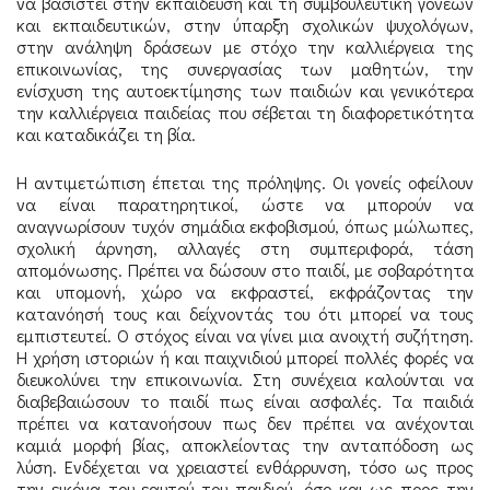
να βασιστεί στην εκπαίδευση και τη συμβουλευτική γονέων
και εκπαιδευτικών, στην ύπαρξη σχολικών ψυχολόγων,
στην ανάληψη δράσεων με στόχο την καλλιέργεια της
επικοινωνίας, της συνεργασίας των μαθητών, την
ενίσχυση της αυτοεκτίμησης των παιδιών και γενικότερα
την καλλιέργεια παιδείας που σέβεται τη διαφορετικότητα
και καταδικάζει τη βία.
Η αντιμετώπιση έπεται της πρόληψης. Οι γονείς οφείλουν
να είναι παρατηρητικοί, ώστε να μπορούν να
αναγνωρίσουν τυχόν σημάδια εκφοβισμού, όπως μώλωπες,
σχολική άρνηση, αλλαγές στη συμπεριφορά, τάση
απομόνωσης. Πρέπει να δώσουν στο παιδί, με σοβαρότητα
και υπομονή, χώρο να εκφραστεί, εκφράζοντας την
κατανόησή τους και δείχνοντάς του ότι μπορεί να τους
εμπιστευτεί. Ο στόχος είναι να γίνει μια ανοιχτή συζήτηση.
Η χρήση ιστοριών ή και παιχνιδιού μπορεί πολλές φορές να
διευκολύνει την επικοινωνία. Στη συνέχεια καλούνται να
διαβεβαιώσουν το παιδί πως είναι ασφαλές. Τα παιδιά
πρέπει να κατανοήσουν πως δεν πρέπει να ανέχονται
καμιά μορφή βίας, αποκλείοντας την ανταπόδοση ως
λύση. Ενδέχεται να χρειαστεί ενθάρρυνση, τόσο ως προς
την εικόνα του εαυτού του παιδιού, όσο και ως προς την