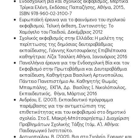
Ενδοσχολική βία και σχολικός εκφοβισμός, Μερτίκα
Τρίγκα Ελένη, Εκδόσεις Παπαζήσης, Αθήνα, 2015,
ISBN 978-960-02-3100-7
Ευρωπαϊκή έρευνα για το φαινόμενο του σχολικού
εκφοβισμού, Τελική έκθεση, Συντονιστής: Το
Χαμόγελο του Παιδιού, Δεκέμβριος 2012
Σχολικός εκφοβισμός στην Ελλάδα: Η μελέτη της
περίπτωσης της δημόσιας δευτεροβάθμιας
εκπαίδευσης, Γιάννης Κουτσουράκης Επιβλέπουσα
καθηγήτρια: Λίζα Τσαλίκη Αθήνα, Ιανουάριος 2016
Πανελλήνια έρευνα για την Ενδοσχολική Βία και τον
Εκφοβισμό στην Πρωτοβάθμια και Δευτεροβάθμια
εκπαίδευση, Καθηγήτρια Βασιλική Αρτινοπούλου,
Πάντειο Πανεπιστήμιο Αν. Καθηγητής Θωμάς
Μπαμπάλης, ΕΚΠΑ, Δρ. Βασίλης Ι. Νικολόπουλος,
Εκπαιδευτικός, θήνα, Μάρτιος 2016
Ανδρέου, Ε. (2007). Εκπαιδευτικό πρόγραμμα
παρέμβασης για την αντιμετώπιση της
επιθετικότητας και του εκφοβισμού στο δημοτικό
σχολείο. Στο Ε. Μακρή-Μπότσαρη(επιμ.) Διαχείριση
Προβλημάτων Σχολικής Τάξης (τόμ. Α’). Αθήνα:
Παιδαγωγικό Ινστιτούτο.
Αρτινοπούλου, Β. (2001). Βια στο Σχολείο. Ερευνες και