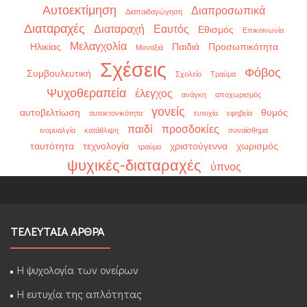
Αυτοεκτίμηση
Διαπροσωπικά
Διαπαιδαγώγηση
Διαταραχές
Διαταραχή
Εαυτός
Εθισμός
Επικοινωνία
Μελαγχολία
Ηλικίας
Παιδιά
Προσωπικότητα
Μοναξιά
Σχέσεις
Φόβος
Συμβουλευτική
Σχολείο
Τραύμα
Ψυχοθεραπεία
έλεγχος
ανάγκη
αποχωρισμός
γονείς
αυτοβελτίωση
θυμός
αυτοκτονικότητα
ευτυχία
εφηβεία
παιδί
προσδοκίες
ινομυαλγία
κατάθλιψη
συναίσθημα
ταυτότητα
τεχνολογία
χριστούγεννα
χωρισμός
τραύμα
ψυχικές-διαταραχές
ύπνος
ΤΕΛΕΥΤΑΙΑ ΑΡΘΡΑ
Η ψυχολογία των ονείρων
Η ευτυχία της απλότητας