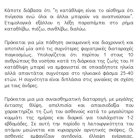
Κάποτε διάβασα ότι “η κατάθλιψη είναι το αίσθημα ότι
πνίγεσαι ενώ όλοι οι άλλοι μπορούν να αναπνεύσουν”.
Ετυμολογικά εξάλλου η λέξη παραπέμπει στο ρήμα
καταθλίβω, πιέζω, συνθλίβω, διαλύω.
Πρόκειται για μία πάθηση οικουμενική και διαχρονική και
αποτελεί μία από τις συχνότερες ψυχιατρικές διαταραχές
παγκοσμίως. Υπολογίζεται ότι περίπου 1 στους 10
ανθρώπους θα νοσήσει κατά τη διάρκεια της ζωής του. Η
κατάθλιψη μπορεί να εμφανιστεί σε οποιαδήποτε ηλικία
αλλά απαντάται συχνότερα στο ηλικιακό φάσμα 25-40
ετών. Η συχνότητα είναι διπλάσια στις γυναίκες σε σχέση
με τους άνδρες.
Πρόκειται μια μια συναισθηματική διαταραχή, με μεγάλης
έντασης θλίψη, απελπισία και απαισιοδοξία που
χαρακτηρίζει τη ζωή του ασθενούς κατά το μεγαλύτερο
κομμάτι της ημέρας και διαρκεί για τουλάχιστον 1-2
εβδομάδες. Σε αυτή την περίοδο η λειτουργικότητα του
ατόμου μειώνεται και κυριαρχούν αρνητικές σκέψεις. Οι
ασθενείς εμφανίζουν ανηδονία, έλλειψη ενέργειας,