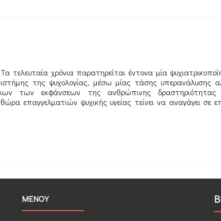
Η
ψυχολογία
των
ονείρων
α Τα τελευταία χρόνια παρατηρείται έντονα μία ψυχιατρικοποί
πιστήμης της ψυχολογίας, μέσω μίας τάσης υπερανάλυσης α
ν όλων των εκφάνσεων της ανθρώπινης δραστηριότητας
ώρα επαγγελματιών ψυχικής υγείας τείνει να αναγάγει σε ε
α
Β
ΜΕΝΟΥ