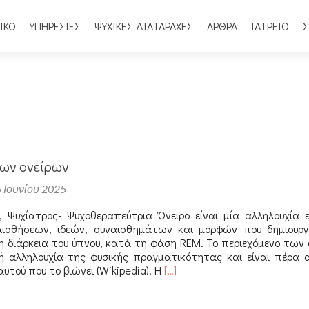
ΙΚΟ
ΥΠΗΡΕΣΙΕΣ
ΨΥΧΙΚΕΣ ΔΙΑΤΑΡΑΧΕΣ
ΑΡΘΡΑ
ΙΑΤΡΕΙΟ
Σ
των ονείρων
5 Ιουνίου 2025
α, Ψυχίατρος- Ψυχοθεραπεύτρια Όνειρο είναι μία αλληλουχία ε
σθήσεων, ιδεών, συναισθημάτων και μορφών που δημιουργ
η διάρκεια του ύπνου, κατά τη φάση REM. Το περιεχόμενο των 
κή αλληλουχία της φυσικής πραγματικότητας και είναι πέρα 
Διαβάστε
αυτού που το βιώνει (Wikipedia). Η
[…]
περισσότερα
για