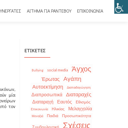
ΥΝΕΡΓΑΤΕΣ
ΑΙΤΗΜΑ ΓΙΑ ΡΑΝΤΕΒΟΥ
ΕΠΙΚΟΙΝΩΝΙΑ
ΕΤΙΚΈΤΕΣ
Άγχος
social media
Bullying
Αγάπη
Έρωτας
Αυτοεκτίμηση
Διαπαιδαγώγηση
ικόνων,
Διαταραχές
ούν μία
Διαπροσωπικά
ονείρων
Διαταραχή
Εαυτός
Εθισμός
από τον
Μελαγχολία
Ηλικίας
Επικοινωνία
Παιδιά
Προσωπικότητα
Μοναξιά
Σχέσεις
Συμβουλευτική