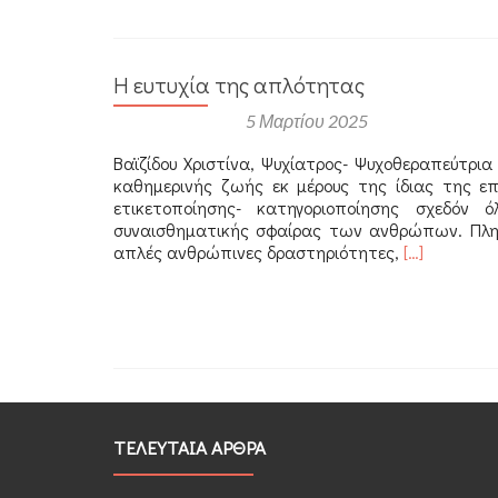
Η ευτυχία της απλότητας
Αναρτήθηκε στις
5 Μαρτίου 2025
Βαϊζίδου Χριστίνα, Ψυχίατρος- Ψυχοθεραπεύτρι
καθημερινής ζωής εκ μέρους της ίδιας της ε
ετικετοποίησης- κατηγοριοποίησης σχεδό
συναισθηματικής σφαίρας των ανθρώπων. Πληθ
Διαβάστε
απλές ανθρώπινες δραστηριότητες,
[…]
περισσότερ
για
Η
ευτυχία
της
απλότητας
ΤΕΛΕΥΤΑΙΑ ΑΡΘΡΑ