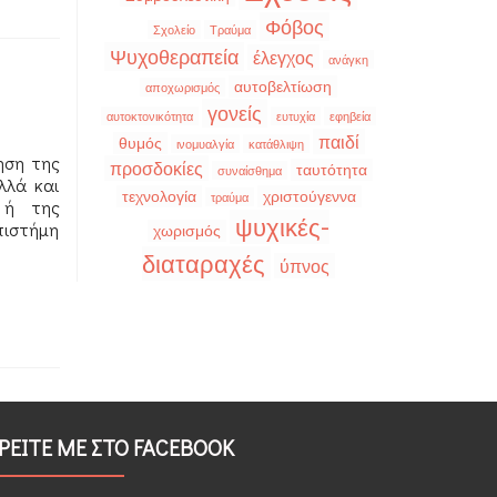
Φόβος
Σχολείο
Τραύμα
Ψυχοθεραπεία
έλεγχος
ανάγκη
αυτοβελτίωση
αποχωρισμός
γονείς
αυτοκτονικότητα
ευτυχία
εφηβεία
παιδί
θυμός
ινομυαλγία
κατάθλιψη
ηση της
προσδοκίες
ταυτότητα
συναίσθημα
λλά και
τεχνολογία
χριστούγεννα
τραύμα
 ή της
ψυχικές-
πιστήμη
χωρισμός
διαταραχές
ύπνος
ΡΕΙΤΕ ΜΕ ΣΤΟ FACEBOOK